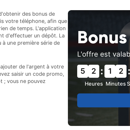
d'obtenir des bonus de
s votre téléphone, afin que
rien de temps. L'application
Bonus
nt d'effectuer un dépôt. La
u à une première série de
L'offre est valab
'ajouter de l'argent à votre
:
5
2
1
2
devez saisir un code promo,
ôt ; vous ne pouvez
Heures
Minutes
S