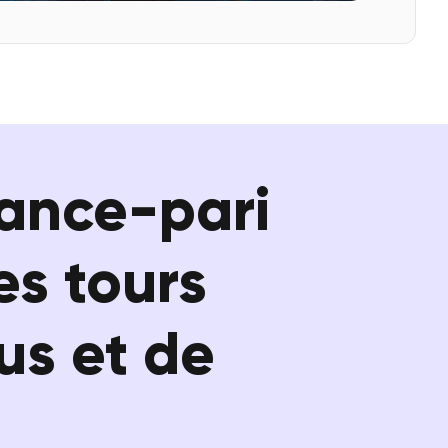
rance-pari
s tours
us et de