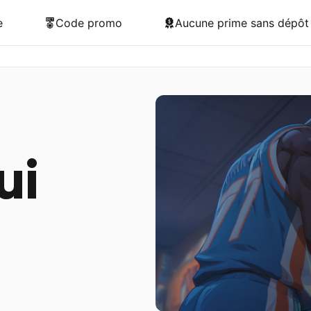
e
Code promo
Aucune prime sans dépôt
ui