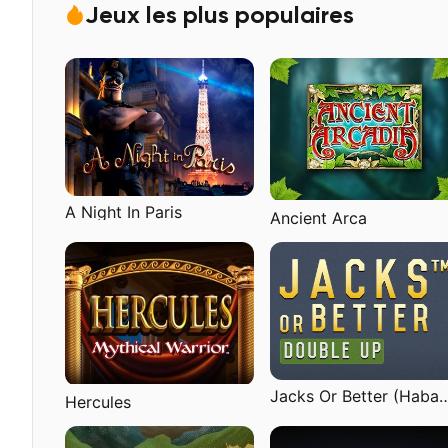
Jeux les plus populaires
A Night In Paris
Ancient Arca
Jacks Or Better (H
Hercules