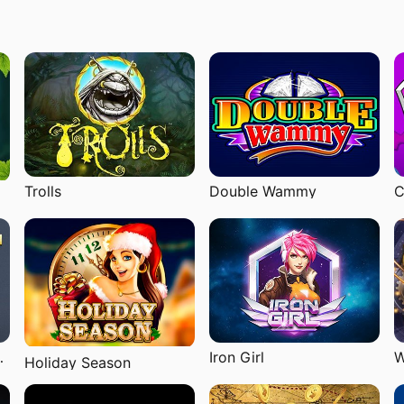
Trolls
Double Wammy
C
abanero)
Iron Girl
W
Holiday Season