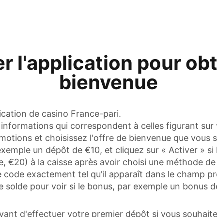
r l'application pour obt
bienvenue
lication de casino France-pari.
informations qui correspondent à celles figurant sur v
omotions et choisissez l'offre de bienvenue que vous so
xemple un dépôt de €10, et cliquez sur « Activer » si
, €20) à la caisse après avoir choisi une méthode de
le code exactement tel qu'il apparaît dans le champ p
re solde pour voir si le bonus, par exemple un bonus d
nt d'effectuer votre premier dépôt si vous souhaitez