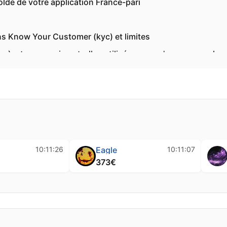
olde de votre application France-pari
ions Know Your Customer (kyc) et limites
), et pourquoi sont-elles utilisées pour s'assurer que les 
réglementaires ?
irements bancaires et les paiements mobiles sont toutes des
r bien fonctionner à la fois sur iOS et Android
France-pari
10:11:26
Eagle
10:11:07
373€