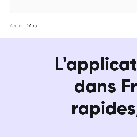
Accueil
App
L'applica
dans F
rapides