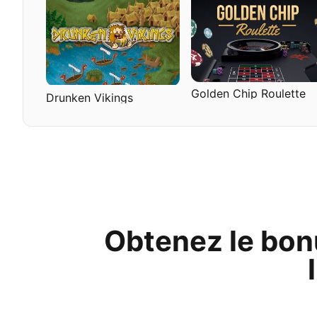
Golden Chip Roulette
Drunken Vikings
Obtenez le bon