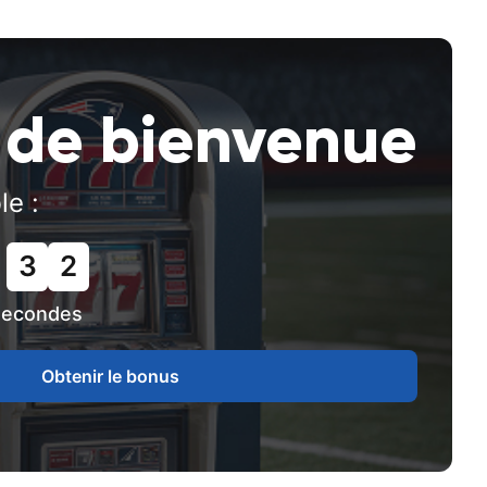
 de bienvenue
le :
:
3
1
econdes
Obtenir le bonus