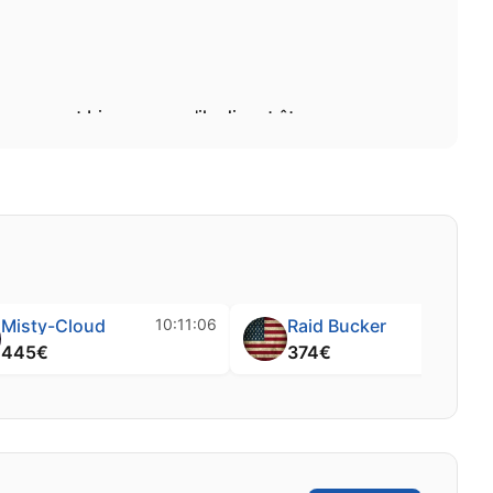
gens sont bien ceux qu'ils disent être, pour
 options pour payer dans l'application de casino
Misty-Cloud
10:11:06
Raid Bucker
10:10:
445€
374€