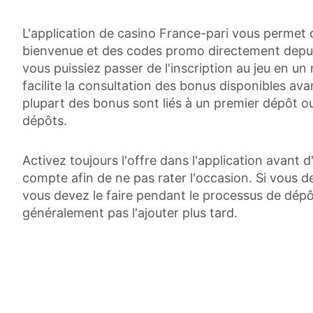
L'application de casino France-pari vous permet 
bienvenue et des codes promo directement depui
vous puissiez passer de l'inscription au jeu en un 
facilite la consultation des bonus disponibles ava
plupart des bonus sont liés à un premier dépôt o
dépôts.
Activez toujours l'offre dans l'application avant d
compte afin de ne pas rater l'occasion. Si vous 
vous devez le faire pendant le processus de dép
généralement pas l'ajouter plus tard.